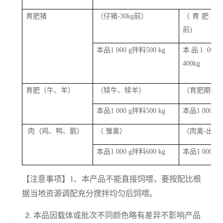
育肥猪
（仔猪
-30kg前）
（育肥
30k
前)
本品
1 000 g拌料500 kg
本品
1 000
400kg
育肥（牛、羊）
（犊牛、犊羊）
（育肥期
-出
本品
1 000 g拌料500 kg
本品
1 000g拌
肉（鸡、鸭、鹅）
（
雏禽）
（肉禽
-出栏
本品
1 000 g拌料600 kg
本品
1 000g拌
【注意事项】
1、本产品不能直接饲喂，要按配比根
据当地资源调配充分搅拌均匀后
饲
喂。
本品因载体或批次不同颜色略有差异不影响产品