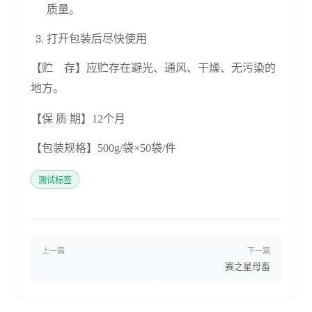
质量。
打开包装后尽快使用
【贮
存】
应贮存在避光、通风、干燥、无污染的
地方。
【保
质
期】
12个月
【包装规格】
500g/袋×50袋/件
测试标签
上一篇
下一篇
赛之星母畜