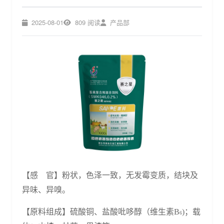
2025-08-01
809 阅读
产品部
【感
官】粉状，色泽一致，无发霉变质，结块及
异味、异嗅。
【原料组成】
硫酸铜
、
盐酸吡哆醇（维生素
B
)；
载
6