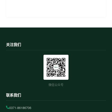
关注我们
微信公众号
联系我们
0371-86186706