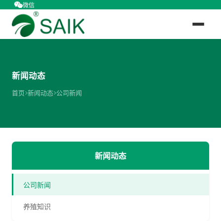
微信
新闻动态
首页
新闻动态
公司新闻
新闻动态
公司新闻
养殖知识