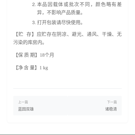
本品因载体或批次不同
，
颜色略有差
异
，
不影响产品质量。
打开包装请尽快使用
。
【贮
存】
应贮存在阴凉、避光、通风、干燥、无
污染的库房内
。
【保
质
期】
1
8
个月
【净
含
量】
1
kg
上一篇
下一篇
蓝园双雄
诸稳清