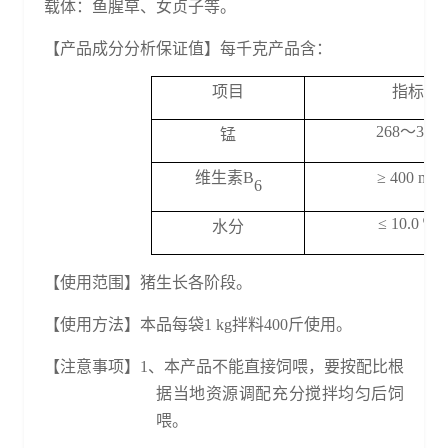
载体：鱼腥草、女贞子等
。
【
产品成分分析
保证
值】每千克产品含
：
项目
指标
268
～
30 0
锰
维生素
B
≥ 400
mg
6
≤
10
.0
％
水分
【使用
范围
】
猪生长各阶段
。
【
使用
方法
】
本品每袋
1 kg
拌
料
400斤使用。
【注意事项】
1、本产品不能直接饲喂，要按配比根
据当地资源调配充分搅拌均匀后饲
喂。