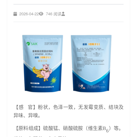
2026-04-22
746 阅读
【感
官】
粉状，色泽一致，无发霉变质、结块及
异味、异嗅。
【原料组成】
硫酸
锰
、
硝酸
硫胺
（维生素
B
）
等
。
6